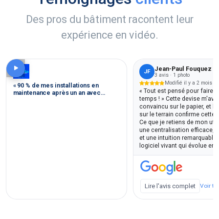
Des pros du bâtiment racontent leur
expérience en vidéo.
Jean-Paul Fouquez
JF
3 avis · 1 photo
Modifié il y a 2 mois
« 90 % de mes installations en
« Tout est pensé pour faire 
maintenance après un an avec
temps ! » Cette devise m'avai
InterFast »
convaincu sur le papier, et l
sur le terrain confirme cette 
Ce que je retiens de mon utili
une centralisation efficace, 
et une intuition remarquables
logiciel vivant qui évolue en
permanence, et surtout une r
client humaine. Le point le p
marquant reste l'écoute de l'
Verdict : une attention aux ut
rare et précieuse. Bravo à l'é
Lire l'avis complet
Voir to