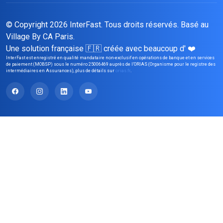
© Copyright 2026 InterFast. Tous droits réservés. Basé
au
Village By CA Paris
.
Une solution française 🇫🇷 créée avec beaucoup d' ❤️
InterFast est enregistré en qualité mandataire non-exclusif en opérations de banque et en services
de paiement (MOBSP) sous le numéro 25006469 auprès de l’ORIAS (Organisme pour le registre des
intermédiaires en Assurances), plus de détails sur
orias.fr
.